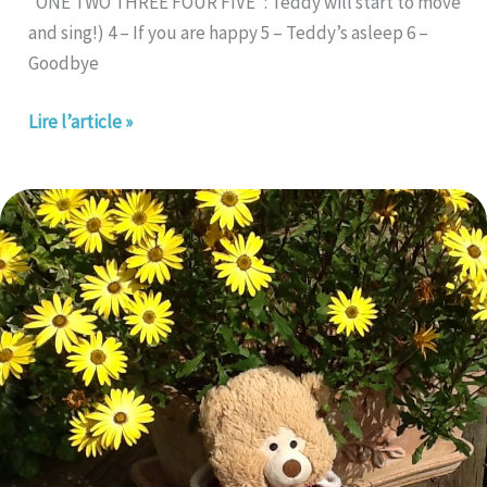
“ONE TWO THREE FOUR FIVE”: Teddy will start to move
and sing!) 4 – If you are happy 5 – Teddy’s asleep 6 –
Goodbye
Lire l’article »
The
Three
Little
Pigs