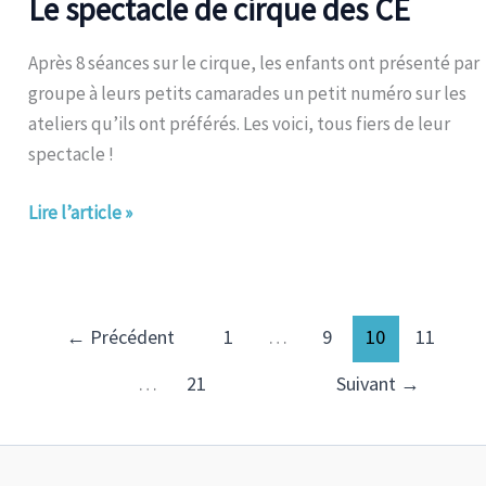
Le spectacle de cirque des CE
de
cirque
Après 8 séances sur le cirque, les enfants ont présenté par
des
groupe à leurs petits camarades un petit numéro sur les
CE
ateliers qu’ils ont préférés. Les voici, tous fiers de leur
spectacle !
Lire l’article »
←
Précédent
1
…
9
10
11
…
21
Suivant
→