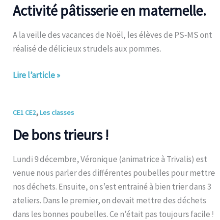
pâtisserie
Activité pâtisserie en maternelle.
en
maternelle.
A la veille des vacances de Noël, les élèves de PS-MS ont
réalisé de délicieux strudels aux pommes.
Lire l’article »
De
,
CE1 CE2
Les classes
bons
De bons trieurs !
trieurs
!
Lundi 9 décembre, Véronique (animatrice à Trivalis) est
venue nous parler des différentes poubelles pour mettre
nos déchets. Ensuite, on s’est entrainé à bien trier dans 3
ateliers. Dans le premier, on devait mettre des déchets
dans les bonnes poubelles. Ce n’était pas toujours facile !