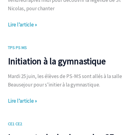
vendredi après midi pour découvrir la légende de St
Nicolas, pour chanter
Lire l’article »
Initiation
TPS PS MS
à
Initiation à la gymnastique
la
gymnastique
Mardi 25 juin, les élèves de PS-MS sont allés à la salle
Beausejour pour s’initier à la gymnastique.
Lire l’article »
Le
CE1 CE2
spectacle