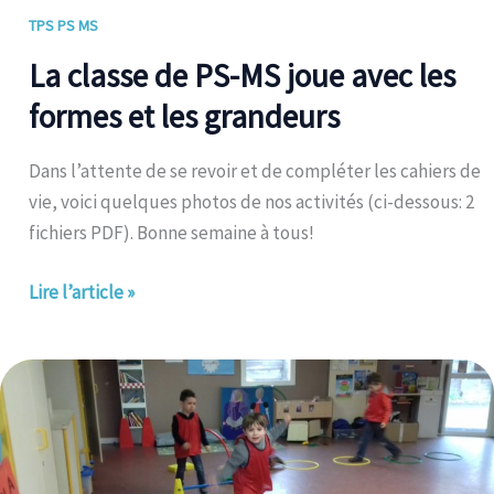
La
TPS PS MS
classe
La classe de PS-MS joue avec les
de
formes et les grandeurs
PS-
MS
Dans l’attente de se revoir et de compléter les cahiers de
joue
vie, voici quelques photos de nos activités (ci-dessous: 2
avec
fichiers PDF). Bonne semaine à tous!
les
formes
Lire l’article »
et
les
grandeurs
Motricité