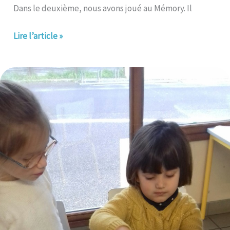
Dans le deuxième, nous avons joué au Mémory. Il
Lire l’article »
Notre
école
fête
la
Saint
Nicolas