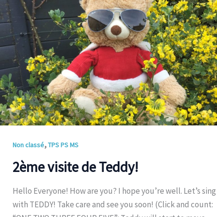
de
Teddy!
,
Non classé
TPS PS MS
2ème visite de Teddy!
Hello Everyone! How are you? I hope you’re well. Let’s sing
with TEDDY! Take care and see you soon! (Click and count: