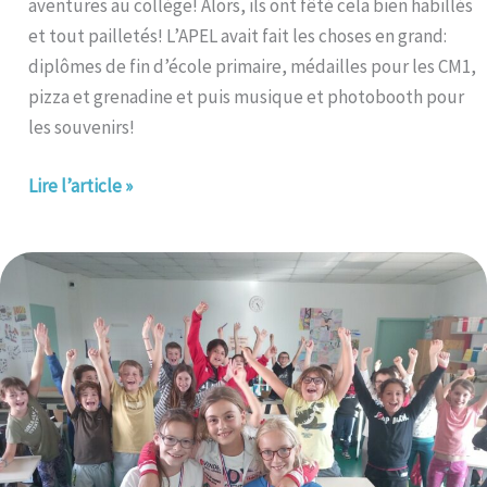
aventures au collège! Alors, ils ont fêté cela bien habillés
et tout pailletés! L’APEL avait fait les choses en grand:
diplômes de fin d’école primaire, médailles pour les CM1,
pizza et grenadine et puis musique et photobooth pour
les souvenirs!
Lire l’article »
Les
filles
ont
brillé
au
cross
du
secteur