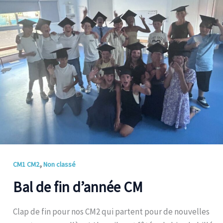
fin
d’année
CM
,
CM1 CM2
Non classé
Bal de fin d’année CM
Clap de fin pour nos CM2 qui partent pour de nouvelles