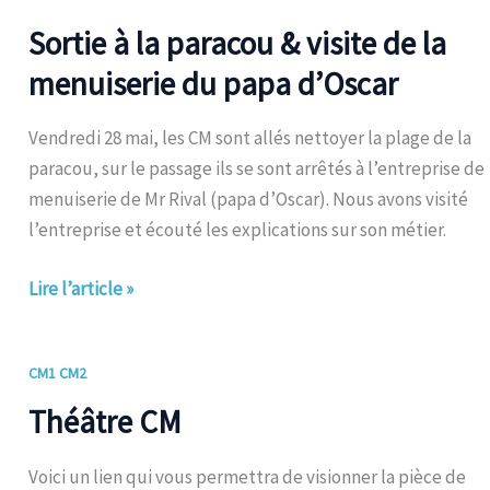
à
Sortie à la paracou & visite de la
la
menuiserie du papa d’Oscar
paracou
&
Vendredi 28 mai, les CM sont allés nettoyer la plage de la
visite
paracou, sur le passage ils se sont arrêtés à l’entreprise de
de
menuiserie de Mr Rival (papa d’Oscar). Nous avons visité
la
l’entreprise et écouté les explications sur son métier.
menuiserie
du
Lire l’article »
papa
d’Oscar
Théâtre
CM1 CM2
CM
Théâtre CM
Voici un lien qui vous permettra de visionner la pièce de