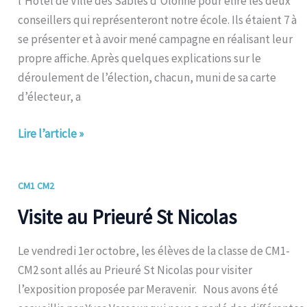
l’Hôtel de Ville des Sables d’Olonne pour élire les deux
conseillers qui représenteront notre école. Ils étaient 7 à
se présenter et à avoir mené campagne en réalisant leur
propre affiche. Après quelques explications sur le
déroulement de l’élection, chacun, muni de sa carte
d’électeur, a
Lire l’article »
Visite
CM1 CM2
au
Visite au Prieuré St Nicolas
Prieuré
St
Le vendredi 1er octobre, les élèves de la classe de CM1-
Nicolas
CM2 sont allés au Prieuré St Nicolas pour visiter
l’exposition proposée par Meravenir. Nous avons été