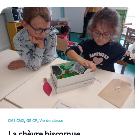
La
chèvre
biscornue
,
,
CM1 CM2
GS CP
Vie de classe
La chèvre biscornue