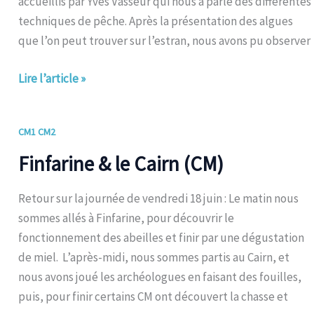
accueillis par Yves Vasseur qui nous a parlé des différentes
techniques de pêche. Après la présentation des algues
que l’on peut trouver sur l’estran, nous avons pu observer
Lire l’article »
Finfarine
CM1 CM2
&
Finfarine & le Cairn (CM)
le
Cairn
Retour sur la journée de vendredi 18 juin : Le matin nous
(CM)
sommes allés à Finfarine, pour découvrir le
fonctionnement des abeilles et finir par une dégustation
de miel. L’après-midi, nous sommes partis au Cairn, et
nous avons joué les archéologues en faisant des fouilles,
puis, pour finir certains CM ont découvert la chasse et