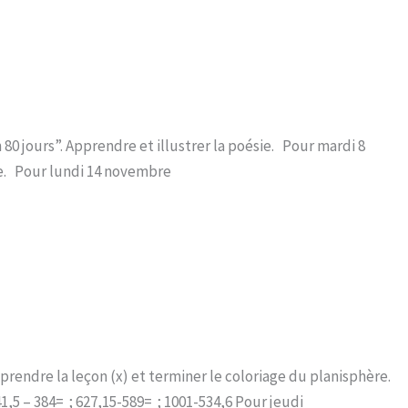
80 jours”. Apprendre et illustrer la poésie. Pour mardi 8
e. Pour lundi 14 novembre
prendre la leçon (x) et terminer le coloriage du planisphère.
1,5 – 384= ; 627,15-589= ; 1001-534,6 Pour jeudi