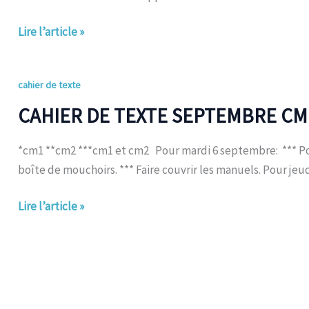
Octobre
2016
Lire l’article »
CAHIER
cahier de texte
DE
CAHIER DE TEXTE SEPTEMBRE CM
TEXTE
SEPTEMBRE
*cm1 **cm2 ***cm1 et cm2 Pour mardi 6 septembre: *** Poser 
CM1-
boîte de mouchoirs. *** Faire couvrir les manuels. Pour jeud
CM2
Lire l’article »