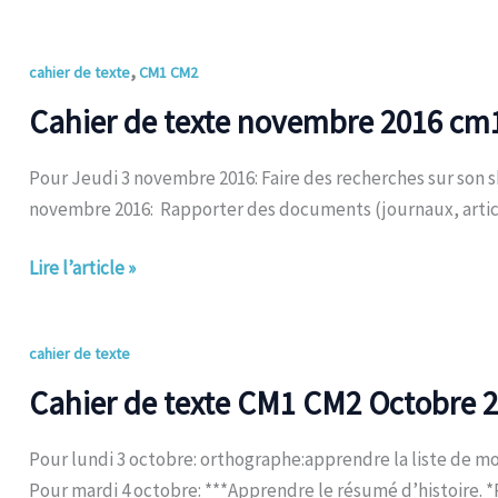
Cahier
,
cahier de texte
CM1 CM2
de
Cahier de texte novembre 2016 c
texte
novembre
Pour Jeudi 3 novembre 2016: Faire des recherches sur son sk
2016
novembre 2016: Rapporter des documents (journaux, articl
cm1/cm2
Lire l’article »
Cahier
cahier de texte
de
Cahier de texte CM1 CM2 Octobre 
texte
CM1
Pour lundi 3 octobre: orthographe:apprendre la liste de mot
CM2
Pour mardi 4 octobre: ***Apprendre le résumé d’histoire. *Po