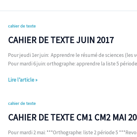
CAHIER
cahier de texte
DE
CAHIER DE TEXTE JUIN 2017
TEXTE
JUIN
Pour jeudi 1er juin: Apprendre le résumé de sciences (les vo
2017
Pour mardi 6 juin: orthographe: apprendre la liste 5 période
Lire l’article »
CAHIER
cahier de texte
DE
CAHIER DE TEXTE CM1 CM2 MAI 20
TEXTE
CM1
Pour mardi 2 mai: ***Orthographe: liste 2 période 5 ***Revoi