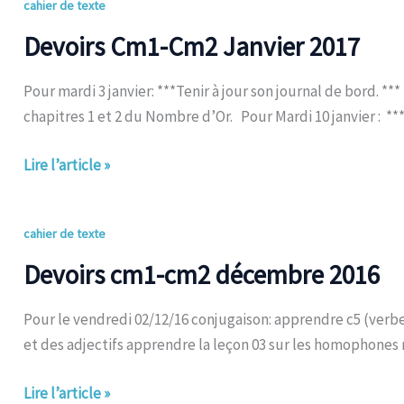
Devoirs
cahier de texte
Cm1-
Devoirs Cm1-Cm2 Janvier 2017
Cm2
Janvier
Pour mardi 3 janvier: ***Tenir à jour son journal de bord. **
2017
chapitres 1 et 2 du Nombre d’Or. Pour Mardi 10 janvier : **
Lire l’article »
Devoirs
cahier de texte
cm1-
Devoirs cm1-cm2 décembre 2016
cm2
décembre
Pour le vendredi 02/12/16 conjugaison: apprendre c5 (verbes 
2016
et des adjectifs apprendre la leçon 03 sur les homophones r
Lire l’article »