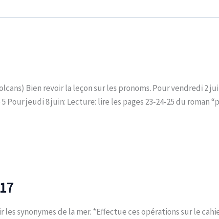
lcans) Bien revoir la leçon sur les pronoms. Pour vendredi 2 juin
 5 Pour jeudi 8 juin: Lecture: lire les pages 23-24-25 du roman 
17
r les synonymes de la mer. *Effectue ces opérations sur le cahier