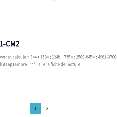
1-CM2
et calculer: 344 + 158= ; 1248 + 735 = ; 2500-845 = ; 4981-376
i 8 septembre : *** Faire la fiche de lecture
1
2