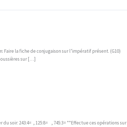
: Faire la fiche de conjugaison sur l’impératif présent. (G10)
“poussières sur […]
 du soir: 243:4= , 125:8= , 745:3= **Effectue ces opérations sur