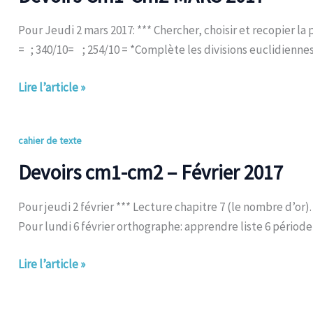
Cm2
MARS
Pour Jeudi 2 mars 2017: *** Chercher, choisir et recopier la
2017
= ; 340/10= ; 254/10 = *Complète les divisions euclidiennes
Lire l’article »
Devoirs
cahier de texte
cm1-
Devoirs cm1-cm2 – Février 2017
cm2
–
Pour jeudi 2 février *** Lecture chapitre 7 (le nombre d’or)
Février
Pour lundi 6 février orthographe: apprendre liste 6 période
2017
Lire l’article »