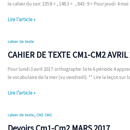
CM2
le cahier du soir: 235:8 = , 148:3 = , 843 : 9 = Pour jeudi 4 ma
MAI
2017
Lire l’article »
CAHIER
cahier de texte
DE
CAHIER DE TEXTE CM1-CM2 AVRIL 
TEXTE
CM1-
Pour lundi 3 avril 2017: orthographe: liste 6 période 4 appre
CM2
le vocabulaire de la mer (vu vendredi). ** Lire la leçon sur l
AVRIL
2017
Lire l’article »
Devoirs
,
cahier de texte
CM1 CM2
Cm1-
Devoirs Cm1-Cm2 MARS 2017