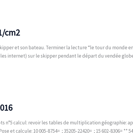
m1/cm2
ipper et son bateau. Terminer la lecture “le tour du monde en 
es internet) sur le skipper pendant le départ du vendée glob
2016
s n°5 calcul: revoir les tables de multiplication géographie: ap
se et calcule: 10 005-8754= ; 35205-22420= ; 15 602-8306= ** 54