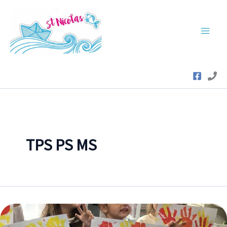
Aller
au
contenu
TPS PS MS
L’exploration
du