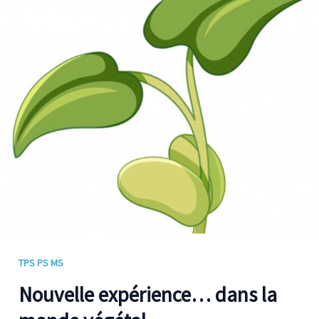
dans
la
monde
végétal
TPS PS MS
Nouvelle expérience… dans la