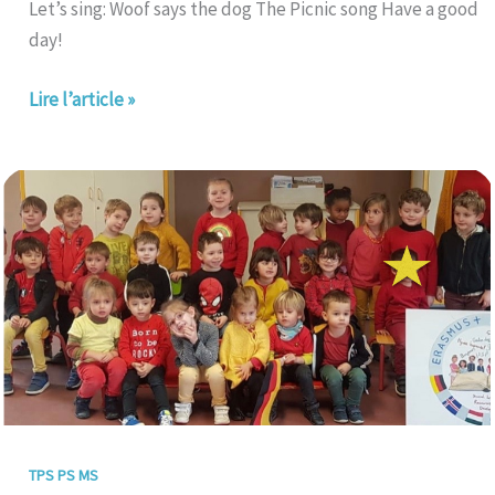
Let’s sing: Woof says the dog The Picnic song Have a good
day!
Lire l’article »
La
maîtresse
devenue
magicienne
;)
TPS PS MS