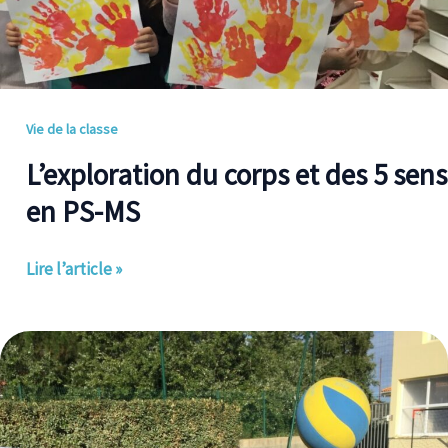
corps
et
des
5
Vie de la classe
sens
en
L’exploration du corps et des 5 sens
PS-
en PS-MS
MS
Lire l’article »
Initiation
au
volleyball:
les