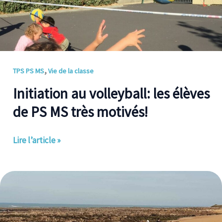
élèves
de
PS
MS
très
,
TPS PS MS
Vie de la classe
motivés!
Initiation au volleyball: les élèves
de PS MS très motivés!
Lire l’article »
Sortie
citoyenne.