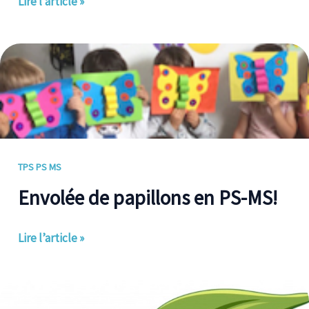
Lire l’article »
Envolée
de
papillons
en
PS-
MS!
TPS PS MS
Envolée de papillons en PS-MS!
Lire l’article »
Nouvelle
expérience…