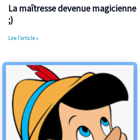
La maîtresse devenue magicienne
;)
Lire l’article »
Faisons
travailler
nos
5
sens:
l’ouïe
et
l’odorat