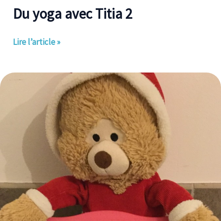
Du yoga avec Titia 2
Lire l’article »
3ème
visite
de
Teddy