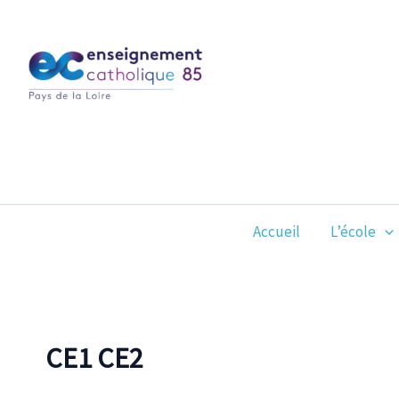
Aller
au
contenu
Accueil
L’école
CE1 CE2