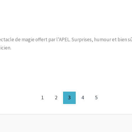
ectacle de magie offert par l’APEL. Surprises, humour et bien s
icien.
1
2
3
4
5