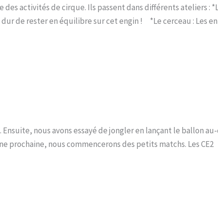
es activités de cirque. Ils passent dans différents ateliers : *L
dur de rester en équilibre sur cet engin ! *Le cerceau : Les en
. Ensuite, nous avons essayé de jongler en lançant le ballon au-
aine prochaine, nous commencerons des petits matchs. Les CE2