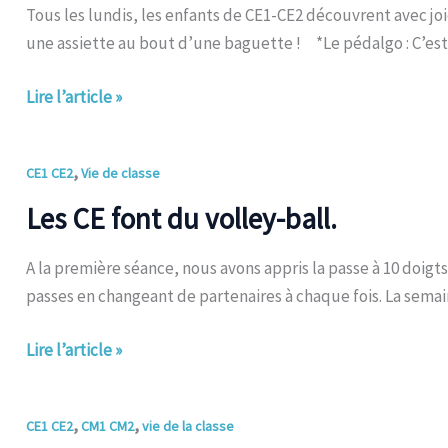
Tous les lundis, les enfants de CE1-CE2 découvrent avec joie d
une assiette au bout d’une baguette ! *Le pédalgo : C’est 
Lire l’article »
Les
,
CE1 CE2
Vie de classe
CE
Les CE font du volley-ball.
font
du
A la première séance, nous avons appris la passe à 10 doigts
volley-
passes en changeant de partenaires à chaque fois. La sem
ball.
Lire l’article »
voir
,
,
CE1 CE2
CM1 CM2
vie de la classe