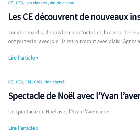
Les
,
,
CE1 CE2
Les classes
Vie de classe
CE
Les CE découvrent de nouveaux in
découvrent
de
Tous les mardis, depuis le mois d’octobre, la classe de CE
nouveaux
ont pu tester avec joie. Ils retrouveront avec plaisir Agnès 
instruments
de
Lire l’article »
musique
Spectacle
,
,
CE1 CE2
CM1 CM2
Non classé
de
Spectacle de Noël avec l’Yvan l’ave
Noël
avec
Un spectacle de Noël avec l’Yvan l’Aventurier…
l’Yvan
l’aventurier
Lire l’article »