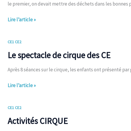
le premier, on devait mettre des déchets dans les bonnes p
Lire l’article »
Le
CE1 CE2
spectacle
Le spectacle de cirque des CE
de
cirque
Après 8 séances sur le cirque, les enfants ont présenté par 
des
CE
Lire l’article »
Activités
CE1 CE2
CIRQUE
Activités CIRQUE