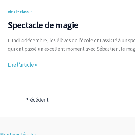
Spectacle
Vie de classe
de
Spectacle de magie
magie
Lundi 4 décembre, les élèves de l’école ont assisté à un sp
qui ont passé un excellent moment avec Sébastien, le mag
Lire l’article »
←
Précédent
Mentions légales