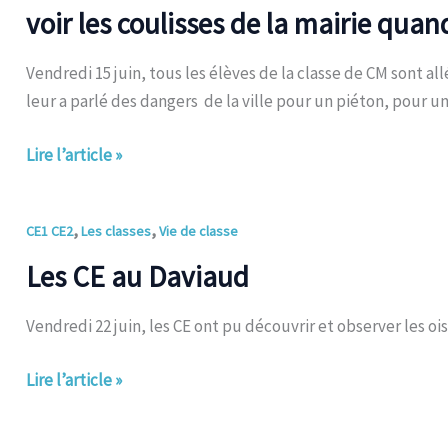
les
voir les coulisses de la mairie quan
coulisses
de
Vendredi 15 juin, tous les élèves de la classe de CM sont all
la
leur a parlé des dangers de la ville pour un piéton, pour un
mairie
quand
Lire l’article »
on
est
en
Les
,
,
CE1 CE2
Les classes
Vie de classe
CM
CE
Les CE au Daviaud
!
au
Daviaud
Vendredi 22 juin, les CE ont pu découvrir et observer les oi
Lire l’article »