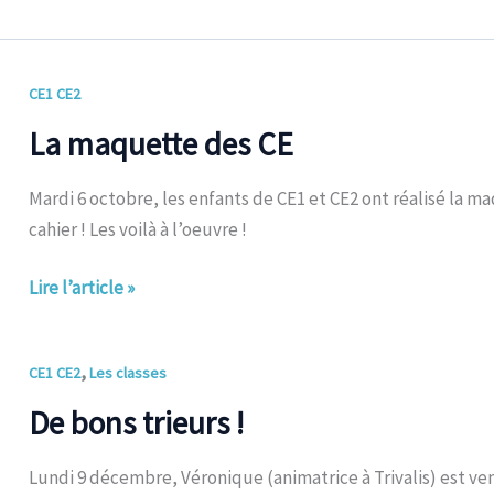
La
CE1 CE2
maquette
La maquette des CE
des
CE
Mardi 6 octobre, les enfants de CE1 et CE2 ont réalisé la ma
cahier ! Les voilà à l’oeuvre !
Lire l’article »
De
,
CE1 CE2
Les classes
bons
De bons trieurs !
trieurs
!
Lundi 9 décembre, Véronique (animatrice à Trivalis) est ven