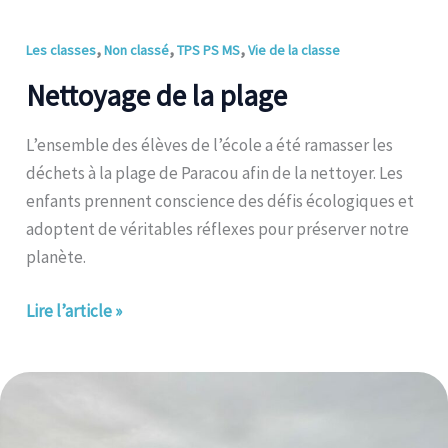
Nettoyage
,
,
,
Les classes
Non classé
TPS PS MS
Vie de la classe
de
Nettoyage de la plage
la
plage
L’ensemble des élèves de l’école a été ramasser les
déchets à la plage de Paracou afin de la nettoyer. Les
enfants prennent conscience des défis écologiques et
adoptent de véritables réflexes pour préserver notre
planète.
Lire l’article »
C’est
la
rentrée