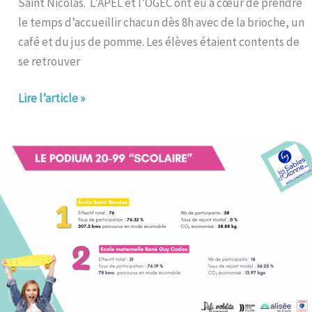
Saint Nicolas. L’APEL et l’OGEC ont eu à cœur de prendre
le temps d’accueillir chacun dès 8h avec de la brioche, un
café et du jus de pomme. Les élèves étaient contents de
se retrouver
Lire l’article »
Saint
Nicolas
1er
au
défi
mobilité!