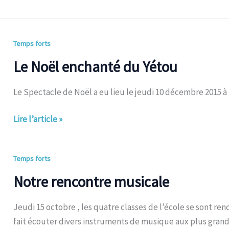
Le
Temps forts
Noël
Le Noël enchanté du Yétou
enchanté
du
Le Spectacle de Noël a eu lieu le jeudi 10 décembre 2015 à 
Yétou
Lire l’article »
Notre
Temps forts
rencontre
Notre rencontre musicale
musicale
Jeudi 15 octobre , les quatre classes de l’école se sont 
fait écouter divers instruments de musique aux plus grand