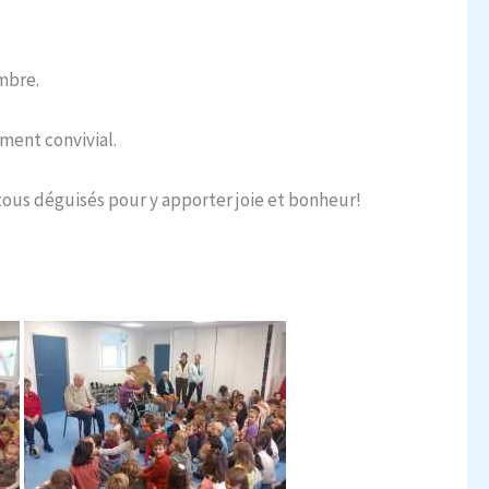
mbre.
oment convivial.
é tous déguisés pour y apporter joie et bonheur!