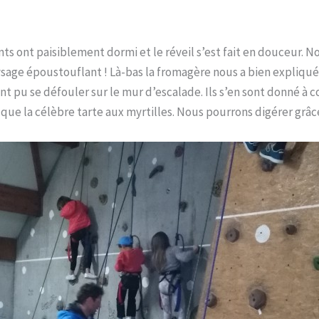
nts ont paisiblement dormi et le réveil s’est fait en douceur. 
sage époustouflant ! Là-bas la fromagère nous a bien expliqué
 pu se défouler sur le mur d’escalade. Ils s’en sont donné à cœ
i que la célèbre tarte aux myrtilles. Nous pourrons digérer grâ